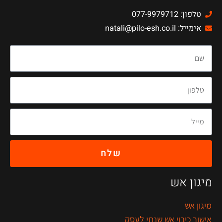
טלפון: 077-9979712
אימייל: natali@pilo-esh.co.il
שלח
מיגון אש
מיגון אש
אישור כיבוי אש שנתי לעסק