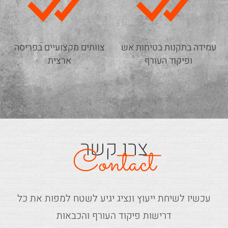
עמידה בתקנות בטיחות אש
צוותים מקצועיים בפריסה
ופיקוד העורף
ארצית
צרו קשר
Contact
עכשיו לשיחת ייעוץ ונציג יגיע לשטח למפות את כל
דרישות פיקוד העורף והכבאות