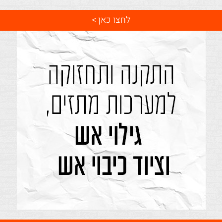
לחצו כאן >