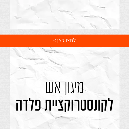
לחצו כאן >