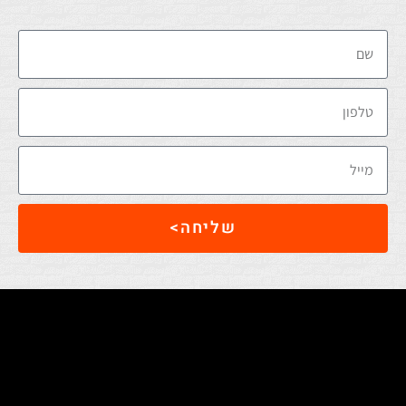
שליחה>