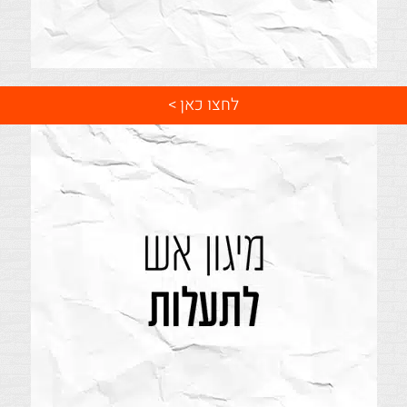
לחצו כאן >