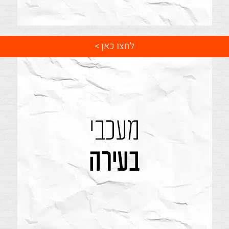
לחצו כאן >