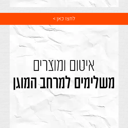
לחצו כאן >