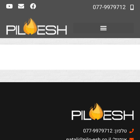
077-9979712
טלפון: 077-9979712
אימייל: natali@pilo-esh.co.il