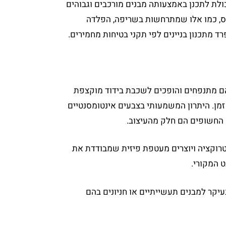
כולת לתכנן באמצעותה מבנים מורכבים וגבוהים
תורפה משמעותית: היא רגישה מאוד לחום. בטמפרטורות של 500–600 מעלות צלזיוס, כמו אלו שמתרחשות בשריפה, הפלדה
 מתכנון בניינים לפי תקני בטיחות מחמירים.
הם מתנפחים והופכים לשכבת בידוד מוקצפת
מן. היתרון המשמעותי בצבעים אינטומסנטיים
 החשופים הם חלק מהעיצוב.
סטרוקציה ויוצרים מעטפת פיזית שמבודדת את
 המקורי.
עיקר למבנים תעשייתיים או חניונים בהם