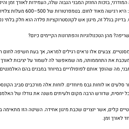
מודרני, בזכות החוזק המבני הגבוה שלה, העמידות לאורך זמן והי
במיוחד. אך במקביל, לפלדה יש נקודת 
דיוק בגלל זה, מיגון אש לקונסטרוקציות פלדה הוא חלק בלתי נפרד
יפה? מהן הטכנולוגיות והפתרונות הקיימים כיום?
מסנטיים. צבעים אלו נראים רגילים למראה, אך בעת חשיפה לחום 
מעכבת את התחממותה, מה שמאפשר לה לשמור על יציבות לאורך ז
ני, מה שהופך אותם לפופולריים במיוחד במבנים בהם האלמנטים
מר סלעים או לוחות גבס מיוחדים. לוחות אלה מורכבים סביב הקונ
בל יחסית, שדורש הרבה מקום ולעיתים משנה את גודלו של האלמנט
טיים קלים, אשר יוצרים שכבת מיגון אחידה. השיטה הזו מתאימה ב
 לאורך זמן.