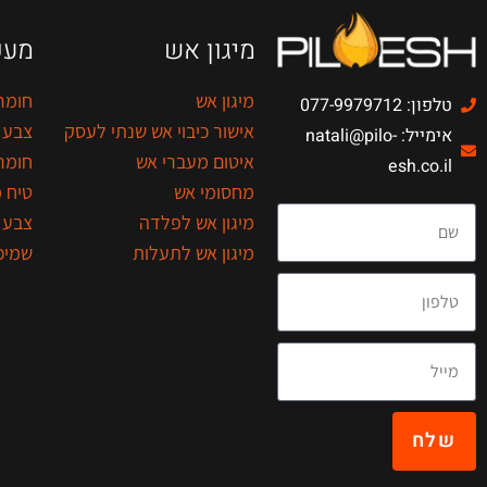
מיגון אש
מעכ
מיגון אש
חומר
טלפון: 077-9979712
אישור כיבוי אש שנתי לעסק
צבע 
אימייל: natali@pilo-
איטום מעברי אש
חומר
esh.co.il
מחסומי אש
טיח 
מיגון אש לפלדה
צבע 
מיגון אש לתעלות
שמיכ
שלח