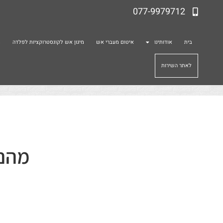
077-9979712
בית
אודותינו
איטום מעברי אש
מיגון אש לקונסטרוקציות לפלדה
מ
לאתר השירות
מהם 