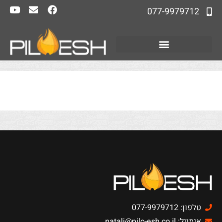
077-9979712
טלפון: 077-9979712
אימייל: natali@pilo-esh.co.il