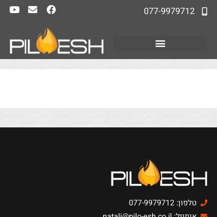
077-9979712
טלפון: 077-9979712
אימייל: natali@pilo-esh.co.il