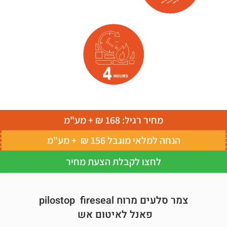
מחיר רגיל: 168 ₪ + מע"מ
הנחה למלאי מוגבל 156 ₪ + מע"מ
לחצו לקבלת הצעת מחיר
צמר סלעים מרוח pilostop fireseal
פאנל לאיטום אש