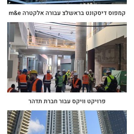
קמפוס דיסקונט בראשלצ עבורה אלקטרה m&e
פרויקט וויקס עבור חברת תדהר