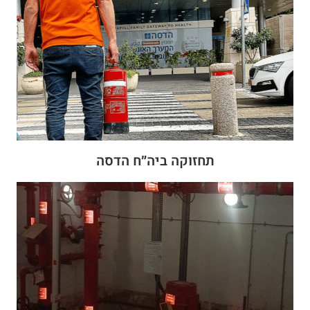
תחזוקה ביה״ח הדסה