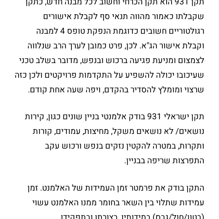
תקן 931 הוא תקן הכרחי וחשוב לכל מבנה חדש, כתקן
שקבלתו כאמור מהווה תנאי סף לקבלת אישורים
רגולטוריים חשובים כדוגמת הנפקת טופס 4 למבנה
וקבלת אישור הג"א. לכן, פרט כמובן לערך הרב שנלווה
לצמצום ומניעת פגיעה ברכוש ובנפש, מדובר בשלב טכני
שעיכובו יכולה להשפיע על התקדמות פרויקטים ולכן כזה
שרצוי ומומלץ להסדיר בהקדם, ויפה שעה אחת קודם.
תקן ישראלי 931 בודק אלמנטי בניין שונים כגון, קירות
נושאים/ לא נושאים משקל, מחיצות, עמודים, קורות
ותקרות, במטרה להקטין נזקים בנפש ורכוש עקב
התפרצות שריפה בבניין.
התקן בודק את פרמטר זמן העמידות של האלמנט. זמן
עמידות שתלוי בין השאר בחומר ממנו האלמנט עשוי
(בטון/חול/גבס) במידותיו, בצורתו ובתפקידו.